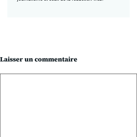
Laisser un commentaire
Commentaire