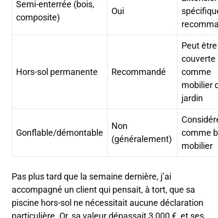
Semi-enterrée (bois,
Oui
spécifiqu
composite)
recomma
Peut être
couverte
Hors-sol permanente
Recommandé
comme
mobilier 
jardin
Considér
Non
Gonflable/démontable
comme b
(généralement)
mobilier
Pas plus tard que la semaine dernière, j’ai
accompagné un client qui pensait, à tort, que sa
piscine hors-sol ne nécessitait aucune déclaration
particulière. Or, sa valeur dépassait 3 000 €, et ses