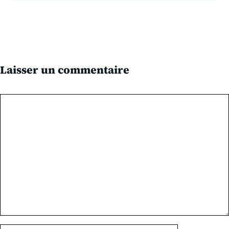
Laisser un commentaire
Commentaire