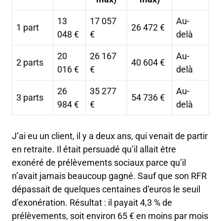
13
17 057
Au-
1 part
26 472 €
048 €
€
delà
20
26 167
Au-
2 parts
40 604 €
016 €
€
delà
26
35 277
Au-
3 parts
54 736 €
984 €
€
delà
J’ai eu un client, il y a deux ans, qui venait de partir
en retraite. Il était persuadé qu’il allait être
exonéré de prélèvements sociaux parce qu’il
n’avait jamais beaucoup gagné. Sauf que son RFR
dépassait de quelques centaines d’euros le seuil
d’exonération. Résultat :
il payait 4,3 % de
prélèvements
, soit environ 65 € en moins par mois