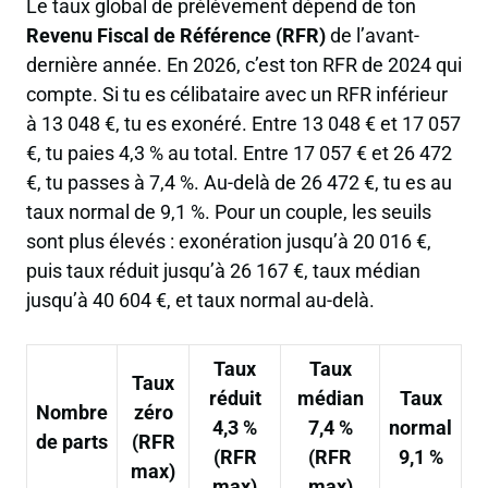
Le taux global de prélèvement dépend de ton
Revenu Fiscal de Référence (RFR)
de l’avant-
dernière année. En 2026, c’est ton RFR de 2024 qui
compte. Si tu es célibataire avec un RFR inférieur
à 13 048 €, tu es exonéré. Entre 13 048 € et 17 057
€, tu paies 4,3 % au total. Entre 17 057 € et 26 472
€, tu passes à 7,4 %. Au-delà de 26 472 €, tu es au
taux normal de 9,1 %. Pour un couple, les seuils
sont plus élevés : exonération jusqu’à 20 016 €,
puis taux réduit jusqu’à 26 167 €, taux médian
jusqu’à 40 604 €, et taux normal au-delà.
Taux
Taux
Taux
réduit
médian
Taux
Nombre
zéro
4,3 %
7,4 %
normal
de parts
(RFR
(RFR
(RFR
9,1 %
max)
max)
max)