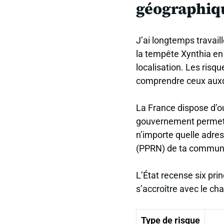
géographiq
J’ai longtemps travai
la tempête Xynthia en
localisation. Les risq
comprendre ceux auxqu
La France dispose d’out
gouvernement permet d
n’importe quelle adre
(PPRN) de ta commune,
L’État recense six pri
s’accroître avec le ch
Type de risque