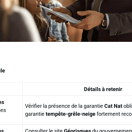
cle
Détails à retenir
es
Vérifier la présence de la garantie
Cat Nat
obli
hes
garantie
tempête-grêle-neige
fortement re
es
Consulter le site
Géorisques
du gouvernement 