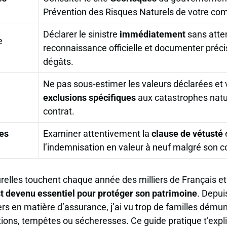
Prévention des Risques Naturels de votre c
Déclarer le sinistre
immédiatement
sans atte
e
reconnaissance officielle et documenter préc
dégâts.
Ne pas sous-estimer les valeurs déclarées et v
exclusions spécifiques
aux catastrophes natu
contrat.
les
Examiner attentivement la
clause de vétusté
e
l’indemnisation en valeur à neuf malgré son c
relles touchent chaque année des milliers de Français e
t devenu essentiel pour protéger son patrimoine
. Depui
iers en matière d’assurance, j’ai vu trop de familles dému
tions, tempêtes ou sécheresses. Ce guide pratique t’ex