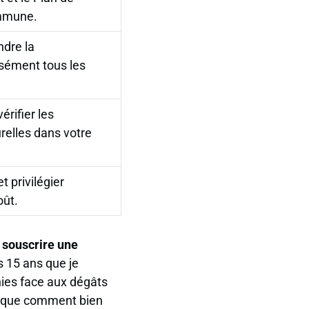
ommune.
ndre la
isément tous les
érifier les
relles dans votre
t privilégier
oût.
t
souscrire une
s 15 ans que je
nies face aux dégâts
plique comment bien