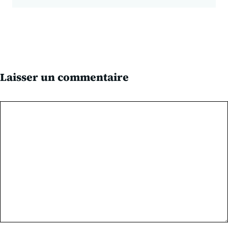
Laisser un commentaire
Commentaire